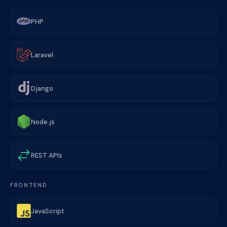
PHP
Laravel
Django
Node.js
REST APIs
FRONTEND
JavaScript