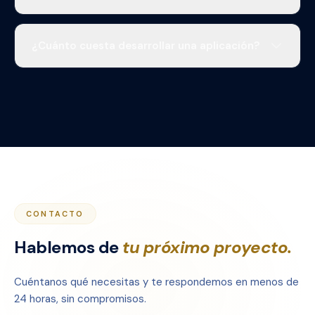
de rendimiento y desarrollo de nuevas
Trabajamos con empresas que valoran la
funcionalidades a medida que tu negocio evoluciona.
confidencialidad, por lo que la mayoría de nuestros
¿Cuánto cuesta desarrollar una aplicación?
proyectos están bajo acuerdo de privacidad. En una
conversación inicial podemos compartir casos de
Cada proyecto tiene un alcance diferente, por eso no
estudio relevantes y referencias directas de clientes.
manejamos precios fijos. Después de entender tus
necesidades, te presentamos una propuesta
detallada con inversión, fases de entrega y resultados
esperados. La consulta inicial es sin costo.
CONTACTO
Hablemos de
tu próximo proyecto.
Cuéntanos qué necesitas y te respondemos en menos de
24 horas, sin compromisos.